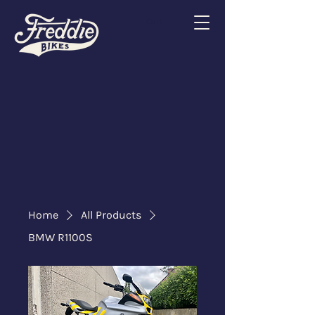
Cart
Home
All Products
BMW R1100S